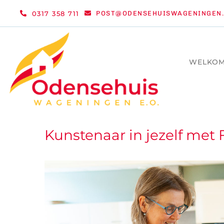
Ga
0317 358 711
POST@ODENSEHUISWAGENINGEN.
naar
inhoud
WELKO
Kunstenaar in jezelf met