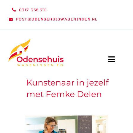
Ga
0317 358 711
naar
POST@ODENSEHUISWAGENINGEN.NL
inhoud
Toggle
Naviga
Kunstenaar in jezelf
WELKOM
met Femke Delen
NIEUWS
ACTIVITEITEN
ORGANISATIE