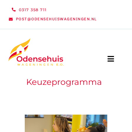
Ga
0317 358 711
naar
POST@ODENSEHUISWAGENINGEN.NL
inhoud
Toggle
Naviga
Keuzeprogramma
WELKOM
NIEUWS
ACTIVITEITEN
ORGANISATIE