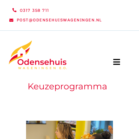
Ga
0317 358 711
naar
POST@ODENSEHUISWAGENINGEN.NL
inhoud
Toggle
Naviga
Keuzeprogramma
WELKOM
NIEUWS
ACTIVITEITEN
ORGANISATIE