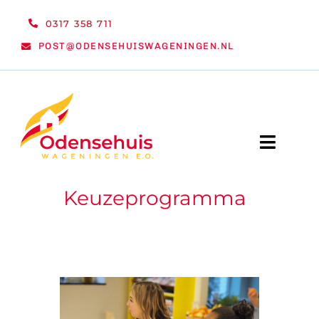
Ga
0317 358 711
naar
POST@ODENSEHUISWAGENINGEN.NL
inhoud
Toggle
Naviga
Keuzeprogramma
WELKOM
NIEUWS
ACTIVITEITEN
ORGANISATIE