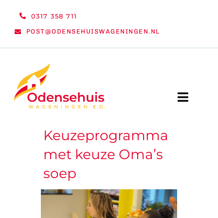
Ga
0317 358 711
naar
POST@ODENSEHUISWAGENINGEN.NL
inhoud
Toggle
Naviga
Keuzeprogramma
WELKOM
met keuze Oma’s
NIEUWS
soep
ACTIVITEITEN
ORGANISATIE