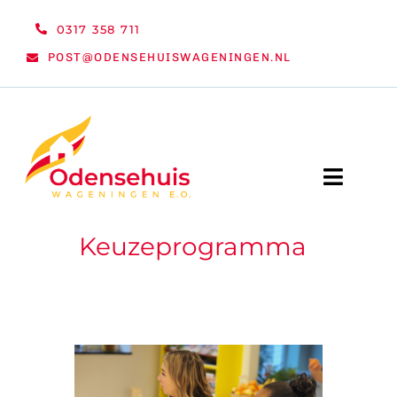
Ga
0317 358 711
naar
POST@ODENSEHUISWAGENINGEN.NL
inhoud
Toggle
Naviga
Keuzeprogramma
WELKOM
NIEUWS
ACTIVITEITEN
ORGANISATIE