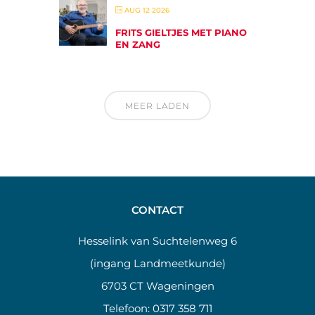
AUG 12 2026
FRITS GIELTJES MET PIANO
EN ZANG
MEER LADEN
CONTACT
Hesselink van Suchtelenweg 6
(ingang Landmeetkunde)
6703 CT Wageningen
Telefoon:
0317 358 711