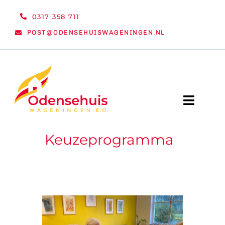
Ga
0317 358 711
naar
POST@ODENSEHUISWAGENINGEN.NL
inhoud
Toggle
Naviga
Keuzeprogramma
WELKOM
NIEUWS
ACTIVITEITEN
ORGANISATIE