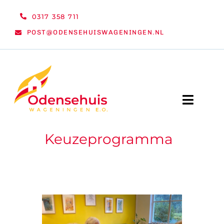
Ga
0317 358 711
naar
POST@ODENSEHUISWAGENINGEN.NL
inhoud
Toggle
Naviga
Keuzeprogramma
WELKOM
NIEUWS
ACTIVITEITEN
ORGANISATIE