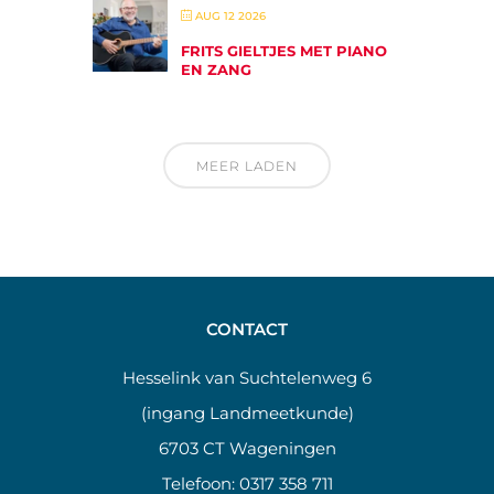
AUG 12 2026
FRITS GIELTJES MET PIANO
EN ZANG
MEER LADEN
CONTACT
Hesselink van Suchtelenweg 6
(ingang Landmeetkunde)
6703 CT Wageningen
Telefoon:
0317 358 711