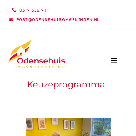
Ga
0317 358 711
naar
POST@ODENSEHUISWAGENINGEN.NL
inhoud
Toggle
Naviga
Keuzeprogramma
WELKOM
NIEUWS
ACTIVITEITEN
ORGANISATIE