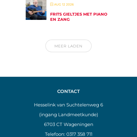
AUG 12 2026
FRITS GIELTJES MET PIANO
EN ZANG
MEER LADEN
CONTACT
Hesselink van Suchtelenweg 6
(ingang Landmeetkunde)
6703 CT Wageningen
Telefoon:
0317 358 711