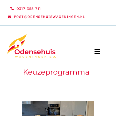
Ga
0317 358 711
naar
POST@ODENSEHUISWAGENINGEN.NL
inhoud
Toggle
Naviga
Keuzeprogramma
WELKOM
NIEUWS
ACTIVITEITEN
ORGANISATIE