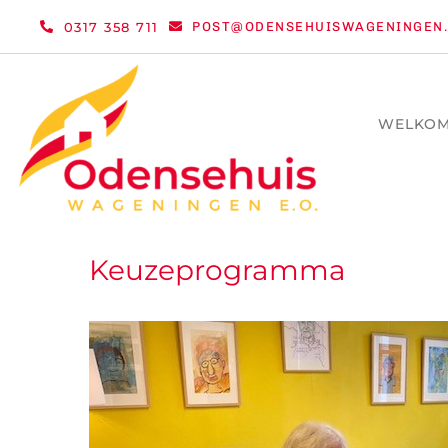
Ga
0317 358 711
POST@ODENSEHUISWAGENINGEN.
naar
inhoud
WELKO
Keuzeprogramma