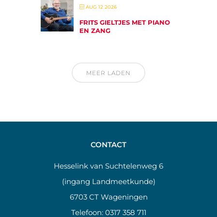
AUG 12 2026
FRITS GIELTJES MET PIANO
EN ZANG
MEER LADEN
CONTACT
Hesselink van Suchtelenweg 6
(ingang Landmeetkunde)
6703 CT Wageningen
Telefoon:
0317 358 711