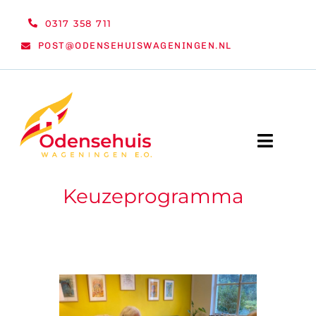
Ga
0317 358 711
naar
POST@ODENSEHUISWAGENINGEN.NL
inhoud
Toggle
Naviga
Keuzeprogramma
WELKOM
NIEUWS
ACTIVITEITEN
ORGANISATIE