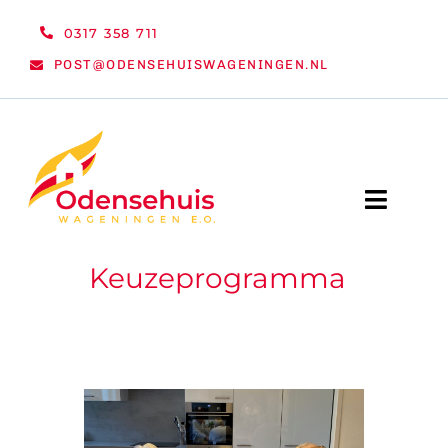
Ga
0317 358 711
naar
POST@ODENSEHUISWAGENINGEN.NL
inhoud
Toggle
Naviga
Keuzeprogramma
WELKOM
NIEUWS
ACTIVITEITEN
ORGANISATIE