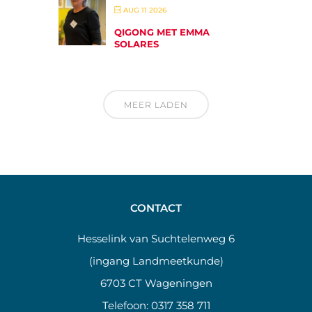
AUG 11 2026
QIGONG MET EMMA
SOLARES
MEER LADEN
CONTACT
Hesselink van Suchtelenweg 6
(ingang Landmeetkunde)
6703 CT Wageningen
Telefoon:
0317 358 711