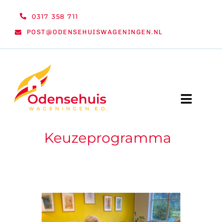
Ga
0317 358 711
naar
POST@ODENSEHUISWAGENINGEN.NL
inhoud
Toggle
Naviga
Keuzeprogramma
WELKOM
NIEUWS
ACTIVITEITEN
ORGANISATIE