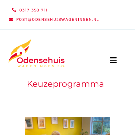
Ga
0317 358 711
naar
POST@ODENSEHUISWAGENINGEN.NL
inhoud
Toggle
Naviga
Keuzeprogramma
WELKOM
NIEUWS
ACTIVITEITEN
ORGANISATIE