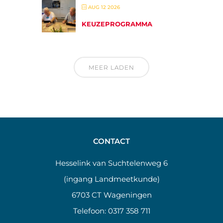
AUG 12 2026
KEUZEPROGRAMMA
MEER LADEN
CONTACT
Hesselink van Suchtelenweg 6
(ingang Landmeetkunde)
6703 CT Wageningen
Telefoon:
0317 358 711