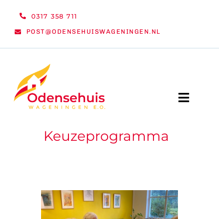
Ga
0317 358 711
naar
POST@ODENSEHUISWAGENINGEN.NL
inhoud
Toggle
Naviga
Keuzeprogramma
WELKOM
NIEUWS
ACTIVITEITEN
ORGANISATIE