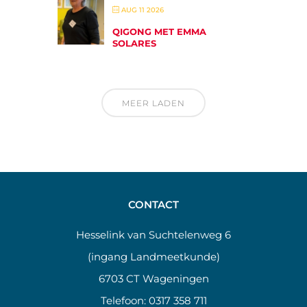
AUG 11 2026
QIGONG MET EMMA
SOLARES
MEER LADEN
CONTACT
Hesselink van Suchtelenweg 6
(ingang Landmeetkunde)
6703 CT Wageningen
Telefoon:
0317 358 711