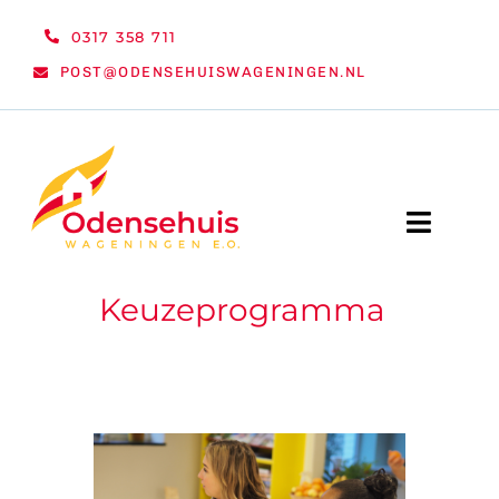
Ga
0317 358 711
naar
POST@ODENSEHUISWAGENINGEN.NL
inhoud
Toggle
Naviga
Keuzeprogramma
WELKOM
NIEUWS
ACTIVITEITEN
ORGANISATIE