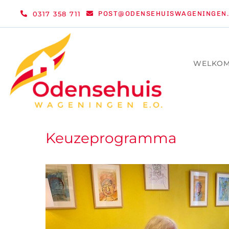
Ga
0317 358 711
POST@ODENSEHUISWAGENINGEN.
naar
inhoud
WELKO
Keuzeprogramma