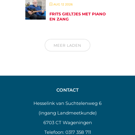
AUG 12 2026
FRITS GIELTJES MET PIANO
EN ZANG
MEER LADEN
CONTACT
Hesselink van Suchtelenweg 6
(ingang Landmeetkunde)
6703 CT Wageningen
Telefoon:
0317 358 711