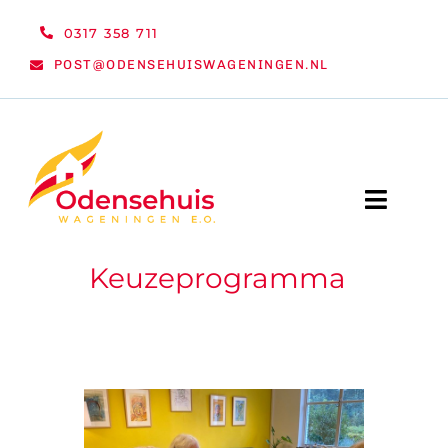
Ga
0317 358 711
naar
POST@ODENSEHUISWAGENINGEN.NL
inhoud
Toggle
Naviga
Keuzeprogramma
WELKOM
NIEUWS
ACTIVITEITEN
ORGANISATIE