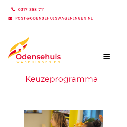
Ga
0317 358 711
naar
POST@ODENSEHUISWAGENINGEN.NL
inhoud
Toggle
Naviga
Keuzeprogramma
WELKOM
NIEUWS
ACTIVITEITEN
ORGANISATIE