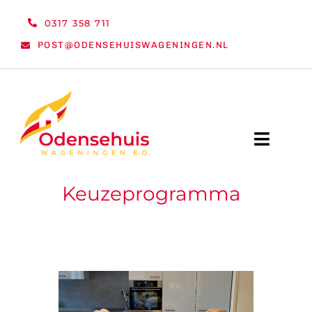
Ga
0317 358 711
naar
POST@ODENSEHUISWAGENINGEN.NL
inhoud
Toggle
Naviga
Keuzeprogramma
WELKOM
NIEUWS
ACTIVITEITEN
ORGANISATIE