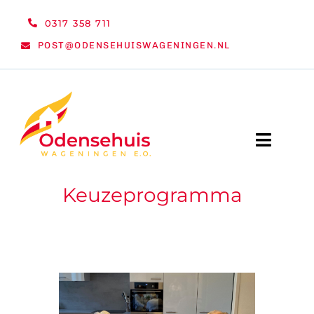
Ga
0317 358 711
naar
POST@ODENSEHUISWAGENINGEN.NL
inhoud
Toggle
Naviga
Keuzeprogramma
WELKOM
NIEUWS
ACTIVITEITEN
ORGANISATIE