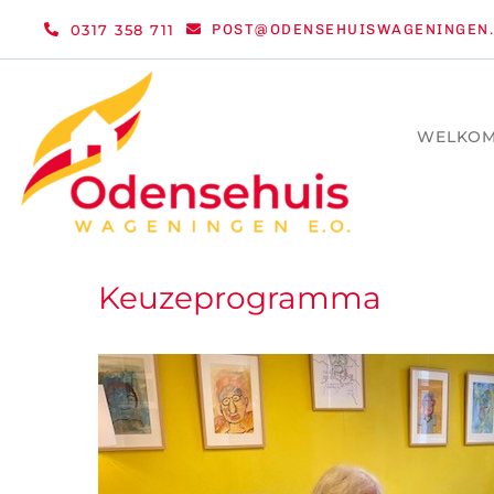
Ga
0317 358 711
POST@ODENSEHUISWAGENINGEN.
naar
inhoud
WELKO
Keuzeprogramma