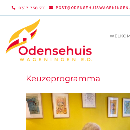
Ga
0317 358 711
POST@ODENSEHUISWAGENINGEN.
naar
inhoud
WELKO
Keuzeprogramma