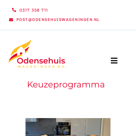
Ga
0317 358 711
naar
POST@ODENSEHUISWAGENINGEN.NL
inhoud
Toggle
Naviga
Keuzeprogramma
WELKOM
NIEUWS
ACTIVITEITEN
ORGANISATIE