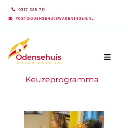
Ga
0317 358 711
naar
POST@ODENSEHUISWAGENINGEN.NL
inhoud
Toggle
Naviga
Keuzeprogramma
WELKOM
NIEUWS
ACTIVITEITEN
ORGANISATIE