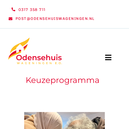
Ga
0317 358 711
naar
POST@ODENSEHUISWAGENINGEN.NL
inhoud
Toggle
Naviga
Keuzeprogramma
WELKOM
NIEUWS
ACTIVITEITEN
ORGANISATIE