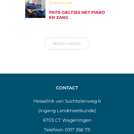
AUG 12 2026
FRITS GIELTJES MET PIANO
EN ZANG
MEER LADEN
CONTACT
Hesselink van Suchtelenweg 6
(ingang Landmeetkunde)
6703 CT Wageningen
Telefoon:
0317 358 711