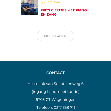
AUG 12 2026
FRITS GIELTJES MET PIANO
EN ZANG
MEER LADEN
CONTACT
Hesselink van Suchtelenweg 6
(ingang Landmeetkunde)
6703 CT Wageningen
Telefoon:
0317 358 711