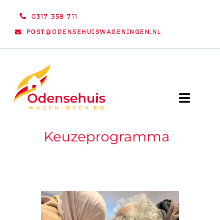
Ga
0317 358 711
naar
POST@ODENSEHUISWAGENINGEN.NL
inhoud
Toggle
Naviga
Keuzeprogramma
WELKOM
NIEUWS
ACTIVITEITEN
ORGANISATIE