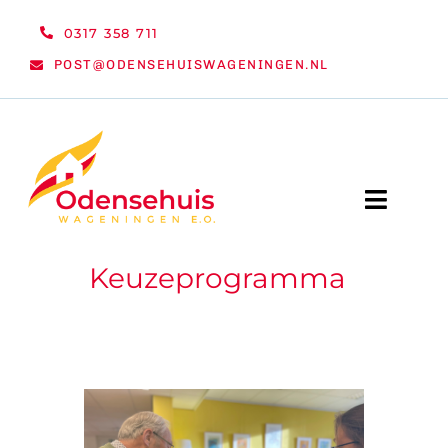
Ga
0317 358 711
naar
POST@ODENSEHUISWAGENINGEN.NL
inhoud
Toggle
Naviga
Keuzeprogramma
WELKOM
NIEUWS
ACTIVITEITEN
ORGANISATIE