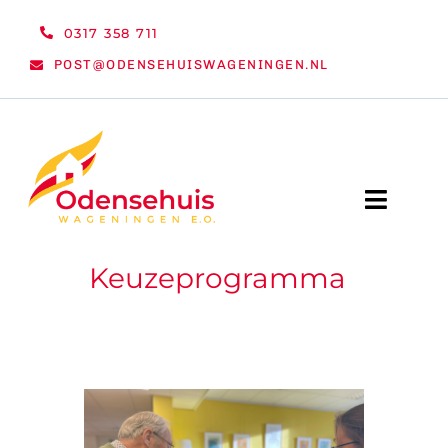
Ga
0317 358 711
naar
POST@ODENSEHUISWAGENINGEN.NL
inhoud
Toggle
Naviga
Keuzeprogramma
WELKOM
NIEUWS
ACTIVITEITEN
ORGANISATIE