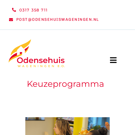
Ga
0317 358 711
naar
POST@ODENSEHUISWAGENINGEN.NL
inhoud
Toggle
Naviga
Keuzeprogramma
WELKOM
NIEUWS
ACTIVITEITEN
ORGANISATIE