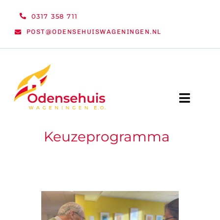
Ga
0317 358 711
naar
POST@ODENSEHUISWAGENINGEN.NL
inhoud
Toggle
Naviga
Keuzeprogramma
WELKOM
NIEUWS
ACTIVITEITEN
ORGANISATIE