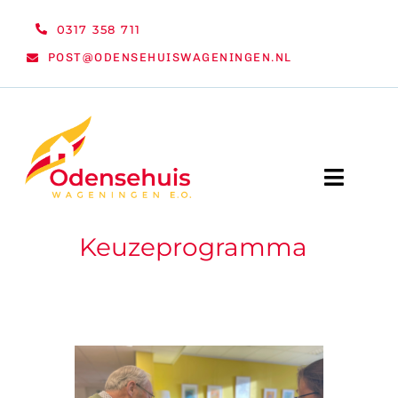
Ga
0317 358 711
naar
POST@ODENSEHUISWAGENINGEN.NL
inhoud
Toggle
Naviga
Keuzeprogramma
WELKOM
NIEUWS
ACTIVITEITEN
ORGANISATIE