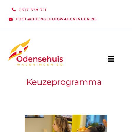
Ga
0317 358 711
naar
POST@ODENSEHUISWAGENINGEN.NL
inhoud
Toggle
Naviga
Keuzeprogramma
WELKOM
NIEUWS
ACTIVITEITEN
ORGANISATIE