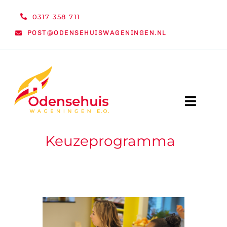
Ga
0317 358 711
naar
POST@ODENSEHUISWAGENINGEN.NL
inhoud
Toggle
Naviga
Keuzeprogramma
WELKOM
NIEUWS
ACTIVITEITEN
ORGANISATIE