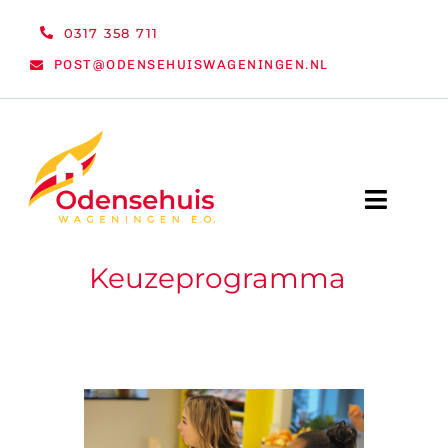
Ga
0317 358 711
naar
POST@ODENSEHUISWAGENINGEN.NL
inhoud
Toggle
Naviga
Keuzeprogramma
WELKOM
NIEUWS
ACTIVITEITEN
ORGANISATIE