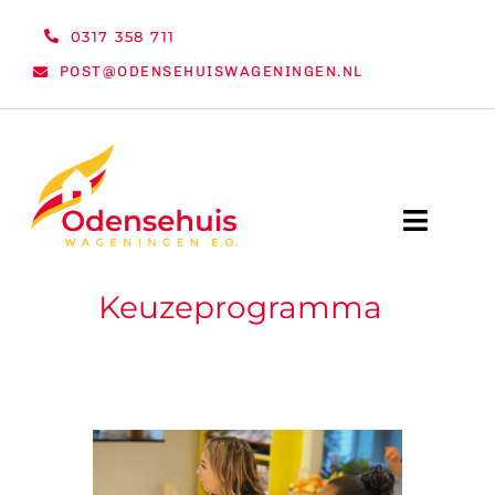
Ga
0317 358 711
naar
POST@ODENSEHUISWAGENINGEN.NL
inhoud
Toggle
Naviga
Keuzeprogramma
WELKOM
NIEUWS
ACTIVITEITEN
ORGANISATIE