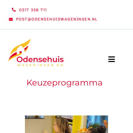
Ga
0317 358 711
naar
POST@ODENSEHUISWAGENINGEN.NL
inhoud
Toggle
Naviga
Keuzeprogramma
WELKOM
NIEUWS
ACTIVITEITEN
ORGANISATIE