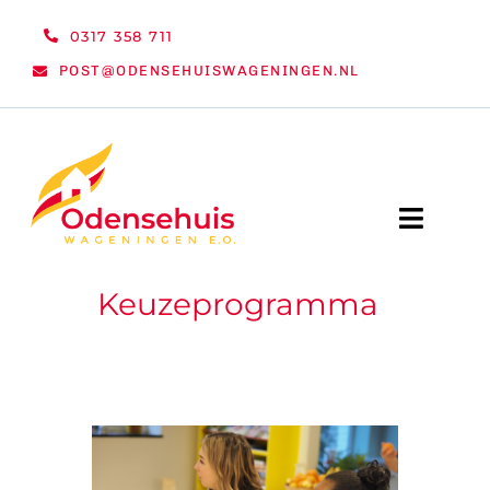
Ga
0317 358 711
naar
POST@ODENSEHUISWAGENINGEN.NL
inhoud
Toggle
Naviga
Keuzeprogramma
WELKOM
NIEUWS
ACTIVITEITEN
ORGANISATIE