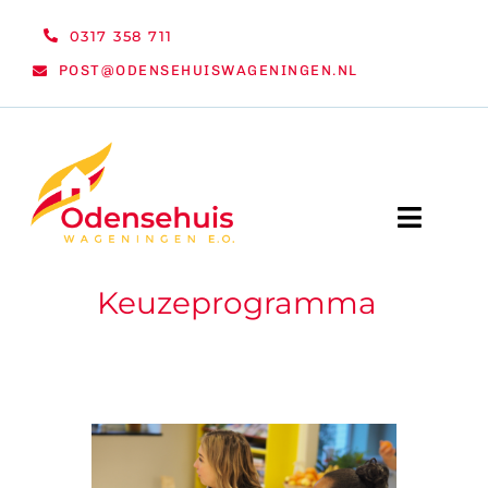
Ga
0317 358 711
naar
POST@ODENSEHUISWAGENINGEN.NL
inhoud
Toggle
Naviga
Keuzeprogramma
WELKOM
NIEUWS
ACTIVITEITEN
ORGANISATIE