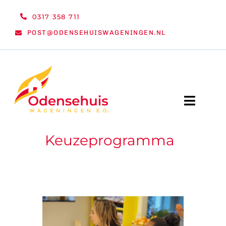
Ga
0317 358 711
naar
POST@ODENSEHUISWAGENINGEN.NL
inhoud
Toggle
Naviga
Keuzeprogramma
WELKOM
NIEUWS
ACTIVITEITEN
ORGANISATIE