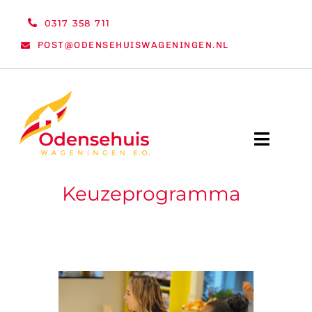
Ga
0317 358 711
naar
POST@ODENSEHUISWAGENINGEN.NL
inhoud
Toggle
Naviga
Keuzeprogramma
WELKOM
NIEUWS
ACTIVITEITEN
ORGANISATIE