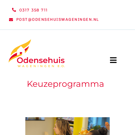
Ga
0317 358 711
naar
POST@ODENSEHUISWAGENINGEN.NL
inhoud
Toggle
Naviga
Keuzeprogramma
WELKOM
NIEUWS
ACTIVITEITEN
ORGANISATIE