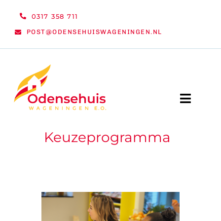
Ga
0317 358 711
naar
POST@ODENSEHUISWAGENINGEN.NL
inhoud
Toggle
Naviga
Keuzeprogramma
WELKOM
NIEUWS
ACTIVITEITEN
ORGANISATIE