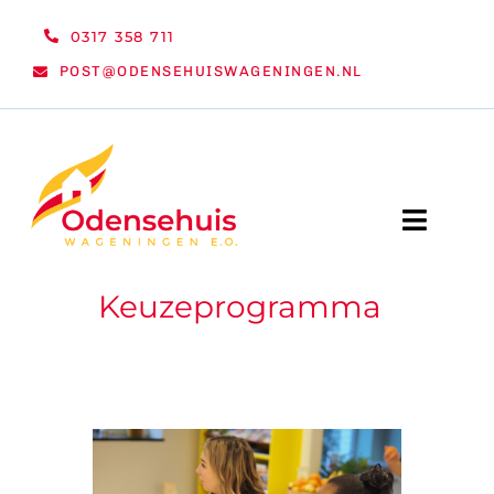
Ga
0317 358 711
naar
POST@ODENSEHUISWAGENINGEN.NL
inhoud
Toggle
Naviga
Keuzeprogramma
WELKOM
NIEUWS
ACTIVITEITEN
ORGANISATIE