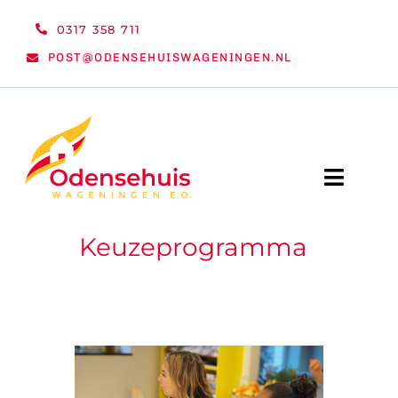
Ga
0317 358 711
naar
POST@ODENSEHUISWAGENINGEN.NL
inhoud
Toggle
Naviga
Keuzeprogramma
WELKOM
NIEUWS
ACTIVITEITEN
ORGANISATIE