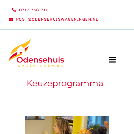
Ga
0317 358 711
naar
POST@ODENSEHUISWAGENINGEN.NL
inhoud
Toggle
Naviga
Keuzeprogramma
WELKOM
NIEUWS
ACTIVITEITEN
ORGANISATIE