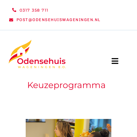
Ga
0317 358 711
naar
POST@ODENSEHUISWAGENINGEN.NL
inhoud
Toggle
Naviga
Keuzeprogramma
WELKOM
NIEUWS
ACTIVITEITEN
ORGANISATIE