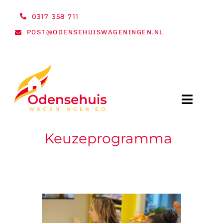
Ga
0317 358 711
naar
POST@ODENSEHUISWAGENINGEN.NL
inhoud
Toggle
Naviga
Keuzeprogramma
WELKOM
NIEUWS
ACTIVITEITEN
ORGANISATIE